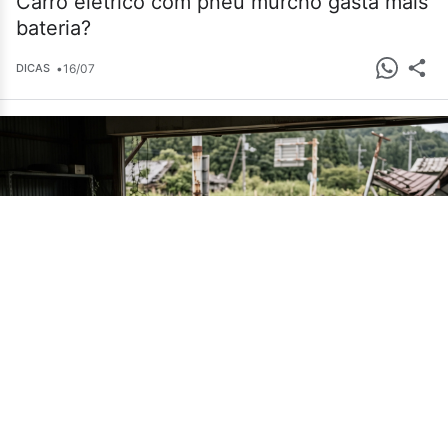
Carro elétrico com pneu murcho gasta mais
bateria?
•
16/07
DICAS
Cemitério de carros em Fukushima guarda