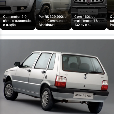
Com motor 2.0,
Por R$ 329.990, o
Com 460L de
Qu
câmbio automático
Jeep Commander
mala, motor 1.8 de
ta
e tração ...
Blackhawk...
132 cv e su...
Pa